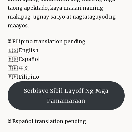
taong apektado, kaya maaari naming
makipag-ugnay sa iyo at nagtataguyod ng
maayos.
⏳
Filipino translation pending
🇺🇸 English
🇲🇽 Español
🇹🇼 中文
🇵🇭 Filipino
Serbisyo Sibil Layoff Ng Mga
Pamamaraan
⏳
Español translation pending