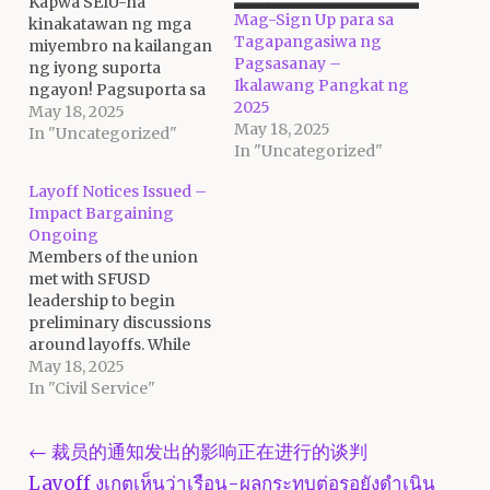
Kapwa SEIU-na
Mag-Sign Up para sa
kinakatawan ng mga
Tagapangasiwa ng
miyembro na kailangan
Pagsasanay –
ng iyong suporta
Ikalawang Pangkat ng
ngayon! Pagsuporta sa
2025
bawat isa ay isa sa mga
May 18, 2025
May 18, 2025
hallmarks ng isang
In "Uncategorized"
In "Uncategorized"
union at ang isa sa mga
lakas. Ang ilan sa aming
Layoff Notices Issued –
mga kasamahan sa
Impact Bargaining
trabaho ay sa mga
Ongoing
Dahon ng Pagliban
Members of the union
dahil sa hindi inaasahan
met with SFUSD
na diagnoses…
leadership to begin
preliminary discussions
around layoffs. While
some positions and
May 18, 2025
people will be affected,
In "Civil Service"
what is clear to us is that
the District’s
Post navigation
← 裁员的通知发出的影响正在进行的谈判
disorganization and
lack of organization
Layoff งเกตเห็นว่าเรือน-ผลกระทบต่อรอยังดำเนิน