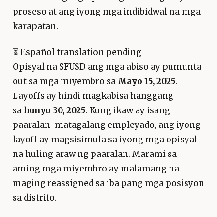
proseso at ang iyong mga indibidwal na mga
karapatan.
⏳
Español translation pending
Opisyal na SFUSD ang mga abiso ay pumunta
out sa mga miyembro sa
Mayo 15, 2025
.
Layoffs ay hindi magkabisa hanggang
sa
hunyo 30, 2025
. Kung ikaw ay isang
paaralan-matagalang empleyado, ang iyong
layoff ay magsisimula sa iyong mga opisyal
na huling araw ng paaralan. Marami sa
aming mga miyembro ay malamang na
maging reassigned sa iba pang mga posisyon
sa distrito.