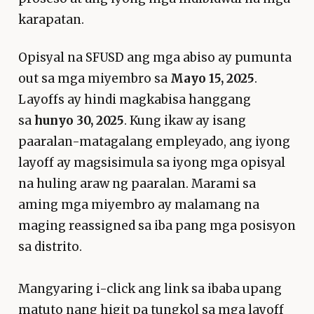
karapatan.
Opisyal na SFUSD ang mga abiso ay pumunta
out sa mga miyembro sa
Mayo 15, 2025
.
Layoffs ay hindi magkabisa hanggang
sa
hunyo 30, 2025
. Kung ikaw ay isang
paaralan-matagalang empleyado, ang iyong
layoff ay magsisimula sa iyong mga opisyal
na huling araw ng paaralan. Marami sa
aming mga miyembro ay malamang na
maging reassigned sa iba pang mga posisyon
sa distrito.
Mangyaring i-click ang link sa ibaba upang
matuto nang higit pa tungkol sa mga layoff