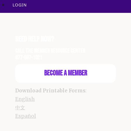
LOGIN
Need Help Now?
Call the Member Resource Center
877-687-1021
Become a Member
Download Printable Forms
:
English
中文
Español