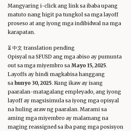
Mangyaring i-click ang link sa ibaba upang
matuto nang higit pa tungkol sa mga layoff
proseso at ang iyong mga indibidwal na mga
karapatan.
⏳
中文 translation pending
Opisyal na SFUSD ang mga abiso ay pumunta
out sa mga miyembro sa
Mayo 15, 2025
.
Layoffs ay hindi magkabisa hanggang
sa
hunyo 30, 2025
. Kung ikaw ay isang
paaralan-matagalang empleyado, ang iyong
layoff ay magsisimula sa iyong mga opisyal
na huling araw ng paaralan. Marami sa
aming mga miyembro ay malamang na
maging reassigned sa iba pang mga posisyon