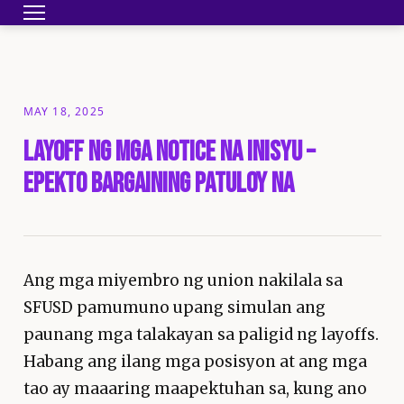
Toggle navigation
HOME
BECOME A MEMBER
YOUR CONTRA
MAY 18, 2025
Layoff Ng Mga Notice Na Inisyu –
Epekto Bargaining Patuloy Na
Ang mga miyembro ng union nakilala sa
SFUSD pamumuno upang simulan ang
paunang mga talakayan sa paligid ng layoffs.
Habang ang ilang mga posisyon at ang mga
tao ay maaaring maapektuhan sa, kung ano