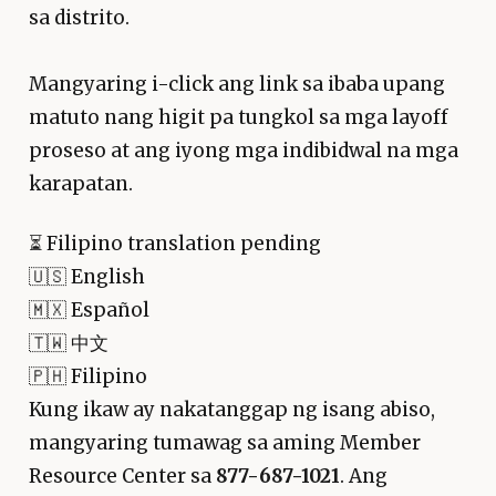
sa distrito.
Mangyaring i-click ang link sa ibaba upang
matuto nang higit pa tungkol sa mga layoff
proseso at ang iyong mga indibidwal na mga
karapatan.
⏳
Filipino translation pending
🇺🇸 English
🇲🇽 Español
🇹🇼 中文
🇵🇭 Filipino
Kung ikaw ay nakatanggap ng isang abiso,
mangyaring tumawag sa aming Member
Resource Center sa
877-687-1021
. Ang