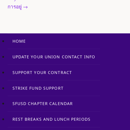
create more questions
การอยู่ →
than answers.This is not
a time for us to panic.
We…
HOME
UPDATE YOUR UNION CONTACT INFO
SUPPORT YOUR CONTRACT
STRIKE FUND SUPPORT
SFUSD CHAPTER CALENDAR
REST BREAKS AND LUNCH PERIODS