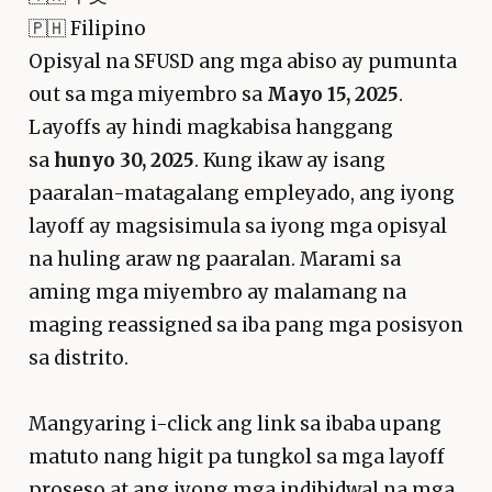
🇵🇭 Filipino
Opisyal na SFUSD ang mga abiso ay pumunta
out sa mga miyembro sa
Mayo 15, 2025
.
Layoffs ay hindi magkabisa hanggang
sa
hunyo 30, 2025
. Kung ikaw ay isang
paaralan-matagalang empleyado, ang iyong
layoff ay magsisimula sa iyong mga opisyal
na huling araw ng paaralan. Marami sa
aming mga miyembro ay malamang na
maging reassigned sa iba pang mga posisyon
sa distrito.
Mangyaring i-click ang link sa ibaba upang
matuto nang higit pa tungkol sa mga layoff
proseso at ang iyong mga indibidwal na mga