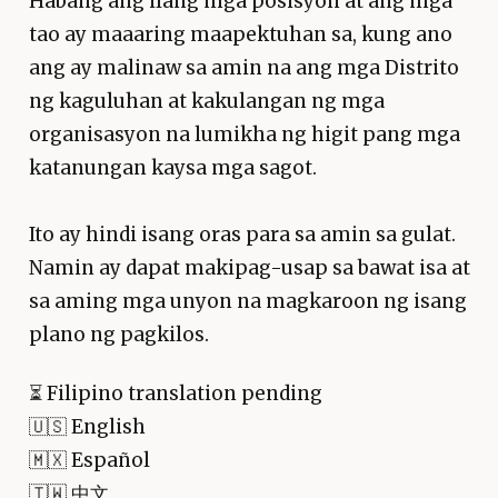
Habang ang ilang mga posisyon at ang mga
tao ay maaaring maapektuhan sa, kung ano
ang ay malinaw sa amin na ang mga Distrito
ng kaguluhan at kakulangan ng mga
organisasyon na lumikha ng higit pang mga
katanungan kaysa mga sagot.
Ito ay hindi isang oras para sa amin sa gulat.
Namin ay dapat makipag-usap sa bawat isa at
sa aming mga unyon na magkaroon ng isang
plano ng pagkilos.
⏳
Filipino translation pending
🇺🇸 English
🇲🇽 Español
🇹🇼 中文