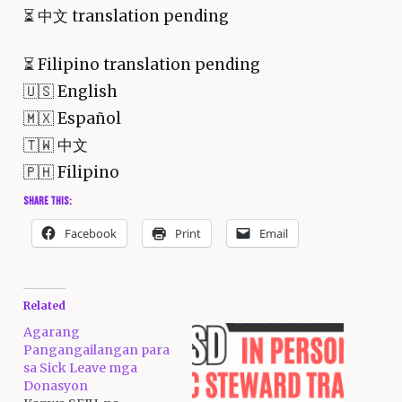
⏳
中文 translation pending
⏳
Filipino translation pending
🇺🇸 English
🇲🇽 Español
🇹🇼 中文
🇵🇭 Filipino
Share this:
Facebook
Print
Email
Related
Agarang
Pangangailangan para
sa Sick Leave mga
Donasyon