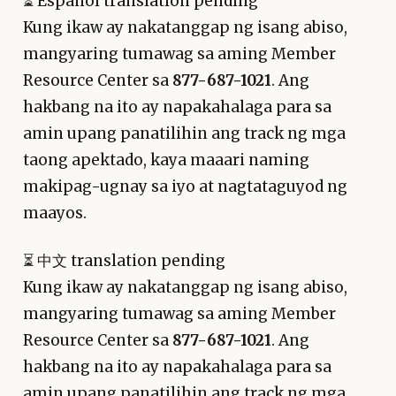
⏳
Español translation pending
Kung ikaw ay nakatanggap ng isang abiso,
mangyaring tumawag sa aming Member
Resource Center sa
877-687-1021
. Ang
hakbang na ito ay napakahalaga para sa
amin upang panatilihin ang track ng mga
taong apektado, kaya maaari naming
makipag-ugnay sa iyo at nagtataguyod ng
maayos.
⏳
中文 translation pending
Kung ikaw ay nakatanggap ng isang abiso,
mangyaring tumawag sa aming Member
Resource Center sa
877-687-1021
. Ang
hakbang na ito ay napakahalaga para sa
amin upang panatilihin ang track ng mga